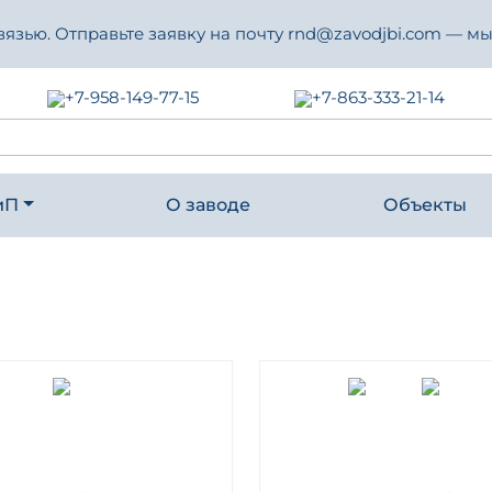
зью. Отправьте заявку на почту rnd@zavodjbi.com — мы
+7-958-149-77-15
+7-863-333-21-14
иП
О заводе
Объекты