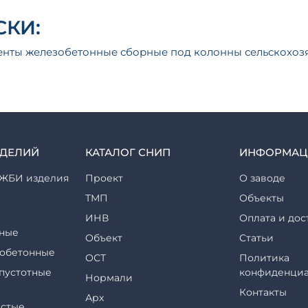
КИ:
нты железобетонные сборные под колонны сельскохоз
ЗДЕЛИЙ
КАТАЛОГ СНИП
ИНФОРМАЦ
ЖБИ изделия
Проект
О заводе
ТМП
Объекты
ИНВ
Оплата и дос
ные
Объект
Статьи
обетонные
ОСТ
Политика
пустотные
конфиденциа
Нормали
Контакты
Арх
стые