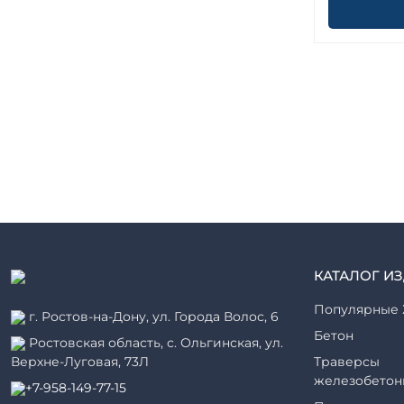
КАТАЛОГ И
Популярные 
г. Ростов-на-Дону, ул. Города Волос, 6
Бетон
Ростовская область, с. Ольгинская, ул.
Верхне-Луговая, 73Л
Траверсы
железобетон
+7-958-149-77-15