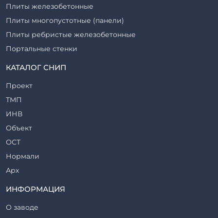
Плиты железобетонные
Плиты многопустотные (панели)
Плиты ребристые железобетонные
Портальные стенки
Прогоны железобетонные
КАТАЛОГ СНИП
Рабочие камеры и их элементы
Проект
Ригели железобетонные
ТМП
Сваи железобетонные
ИНВ
Стеновые блоки
Объект
Стойки железобетонные
ОСТ
Столбы железобетонные
Нормали
Закладные детали
Арх
Трубы железобетонные
ТР
ИНФОРМАЦИЯ
Утяжелители железобетонные
ВСП
Фермы железобетонные
О заводе
Серия
Фундаментные блоки