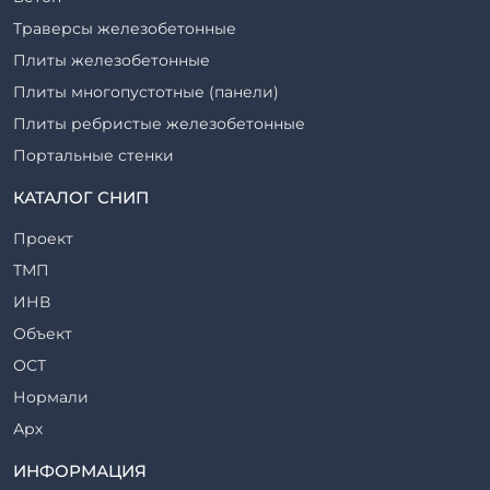
Траверсы железобетонные
Плиты железобетонные
Плиты многопустотные (панели)
Плиты ребристые железобетонные
Портальные стенки
Прогоны железобетонные
КАТАЛОГ СНИП
Рабочие камеры и их элементы
Проект
Ригели железобетонные
ТМП
Сваи железобетонные
ИНВ
Стеновые блоки
Объект
Стойки железобетонные
ОСТ
Столбы железобетонные
Нормали
Закладные детали
Арх
Трубы железобетонные
ТР
ИНФОРМАЦИЯ
Утяжелители железобетонные