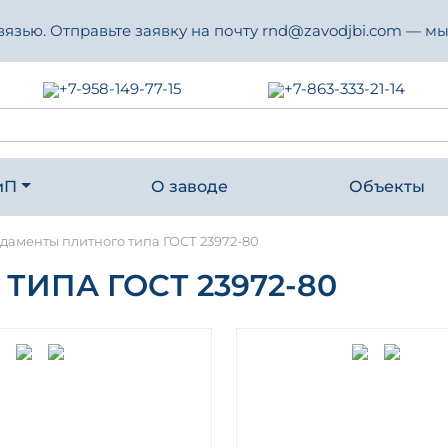
зью. Отправьте заявку на почту rnd@zavodjbi.com — мы
+7-958-149-77-15
+7-863-333-21-14
иП
О заводе
Объекты
даменты плитного типа ГОСТ 23972-80
ИПА ГОСТ 23972-80