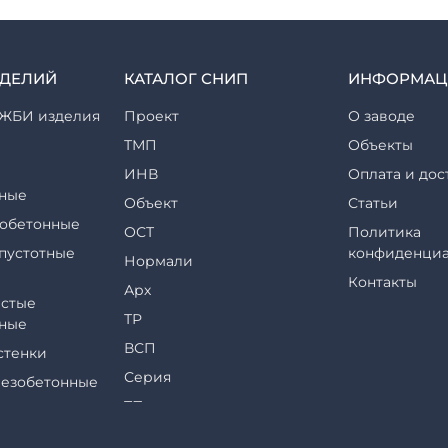
ЗДЕЛИЙ
КАТАЛОГ СНИП
ИНФОРМАЦ
ЖБИ изделия
Проект
О заводе
ТМП
Объекты
ИНВ
Оплата и дос
ные
Объект
Статьи
обетонные
ОСТ
Политика
пустотные
конфиденциа
Нормали
Контакты
Арх
стые
ТР
ные
ВСП
стенки
Серия
езобетонные
ТП
еры и их
ТПР