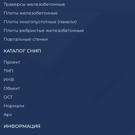
Траверсы железобетонные
Плиты железобетонные
Плиты многопустотные (панели)
Плиты ребристые железобетонные
Портальные стенки
Прогоны железобетонные
КАТАЛОГ СНИП
Рабочие камеры и их элементы
Проект
Ригели железобетонные
ТМП
Сваи железобетонные
ИНВ
Стеновые блоки
Объект
Стойки железобетонные
ОСТ
Столбы железобетонные
Нормали
Закладные детали
Арх
Трубы железобетонные
ТР
ИНФОРМАЦИЯ
Утяжелители железобетонные
ВСП