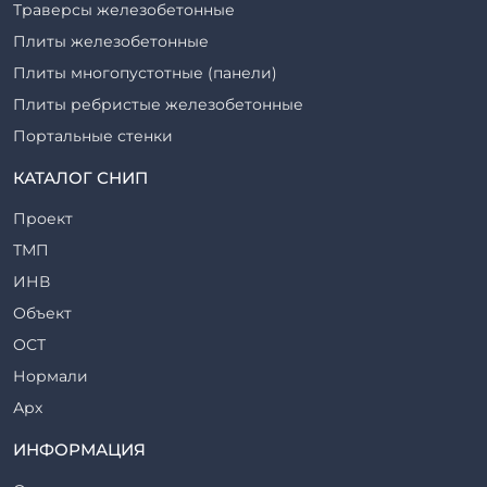
Траверсы железобетонные
Плиты железобетонные
Плиты многопустотные (панели)
Плиты ребристые железобетонные
Портальные стенки
Прогоны железобетонные
КАТАЛОГ СНИП
Рабочие камеры и их элементы
Проект
Ригели железобетонные
ТМП
Сваи железобетонные
ИНВ
Стеновые блоки
Объект
Стойки железобетонные
ОСТ
Столбы железобетонные
Нормали
Закладные детали
Арх
Трубы железобетонные
ТР
ИНФОРМАЦИЯ
Утяжелители железобетонные
ВСП
Фермы железобетонные