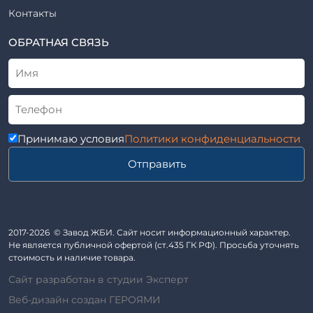
Рабочие чертежи
Элементы благоустройства
Контакты
ВСН
Элементы колодца
ТУ
ОБРАТНАЯ СВЯЗЬ
Трубы асбоцементные
Альбом
Приставки железобетонные (пасынки) Серия 3.407-57 и
ГОСТ
ГОСТ 14295-75
Лестничные марши
Автопавильоны
Принимаю условия
Политики конфиденциальности
Анкера железобетонные
Отправить
Балки железобетонные
Блоки железобетонные
Диафрагмы жесткости железобетонные
Звенья железобетонные
2017-2026 © Завод ЖБИ. Сайт носит информационный характер.
Кабины санитарно-технические
Не является публичной офертой (ст.435 ГК РФ). Просьба уточнять
стоимость и наличие товара.
Капители колонн
Сайт разработан в студии Эксперт
Козырьки входов для общественных зданий
Веб-дизайн создан ГЕРОЯМИ
Колонны железобетонные