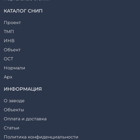
Прогоны железобетонные
КАТАЛОГ СНИП
Рабочие камеры и их элементы
Проект
Ригели железобетонные
ТМП
Сваи железобетонные
ИНВ
Стеновые блоки
Объект
Стойки железобетонные
ОСТ
Столбы железобетонные
Нормали
Закладные детали
Арх
Трубы железобетонные
ТР
ИНФОРМАЦИЯ
Утяжелители железобетонные
ВСП
Фермы железобетонные
О заводе
Серия
Фундаментные блоки
Объекты
ТП
Фундаменты железобетонные
Оплата и доставка
ТПР
Шахты лифтов железобетонные
Статьи
Шифр
Шпалы железобетонные
Политика конфиденциальности