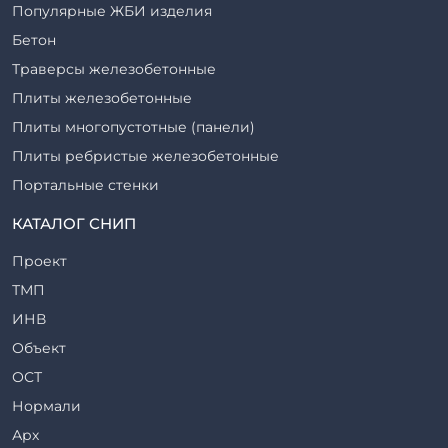
Популярные ЖБИ изделия
Бетон
Траверсы железобетонные
Плиты железобетонные
Плиты многопустотные (панели)
Плиты ребристые железобетонные
Портальные стенки
Прогоны железобетонные
КАТАЛОГ СНИП
Рабочие камеры и их элементы
Проект
Ригели железобетонные
ТМП
Сваи железобетонные
ИНВ
Стеновые блоки
Объект
Стойки железобетонные
ОСТ
Столбы железобетонные
Нормали
Закладные детали
Арх
Трубы железобетонные